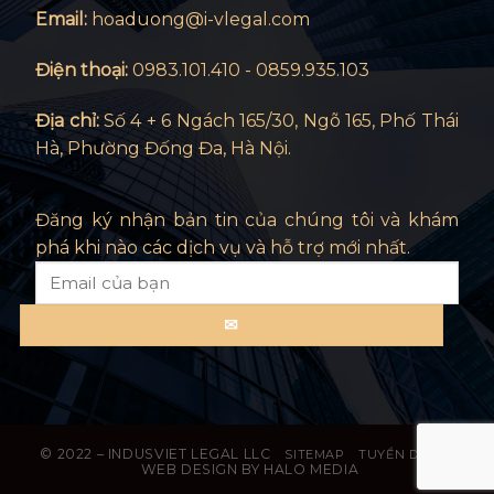
Email:
hoaduong@i-vlegal.com
Điện thoại:
0983.101.410
-
0859.935.103
Địa chỉ:
Số 4 + 6 Ngách 165/30, Ngõ 165, Phố Thái
Hà, Phường Đống Đa, Hà Nội.
Đăng ký nhận bản tin của chúng tôi và khám
phá khi nào các dịch vụ và hỗ trợ mới nhất.
© 2022 – INDUSVIET LEGAL LLC
SITEMAP
TUYỂN DỤNG
WEB DESIGN BY HALO MEDIA